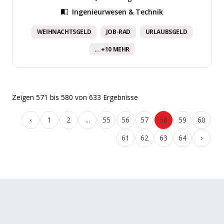
Ingenieurwesen & Technik
WEIHNACHTSGELD
JOB-RAD
URLAUBSGELD
... +10 MEHR
Zeigen
571
bis
580
von
633
Ergebnisse
‹
1
2
...
55
56
57
58
59
60
61
62
63
64
›