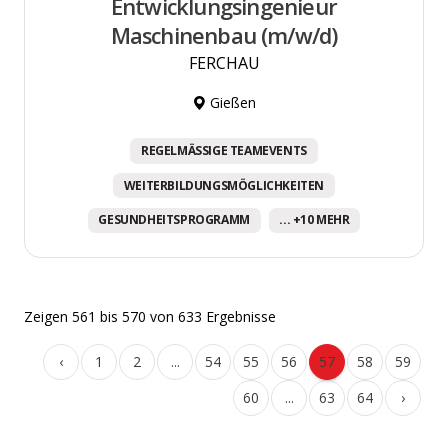
Entwicklungsingenieur
Maschinenbau (m/w/d)
FERCHAU
Gießen
REGELMÄSSIGE TEAMEVENTS
WEITERBILDUNGSMÖGLICHKEITEN
GESUNDHEITSPROGRAMM
... +10 MEHR
Zeigen
561
bis
570
von
633
Ergebnisse
‹
1
2
...
54
55
56
57
58
59
60
...
63
64
›