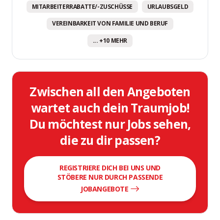
MITARBEITERRABATTE/-ZUSCHÜSSE
URLAUBSGELD
VEREINBARKEIT VON FAMILIE UND BERUF
... +10 MEHR
Zwischen all den Angeboten
wartet auch dein Traumjob!
Du möchtest nur Jobs sehen,
die zu dir passen?
REGISTRIERE DICH BEI UNS UND
STÖBERE NUR DURCH PASSENDE
JOBANGEBOTE