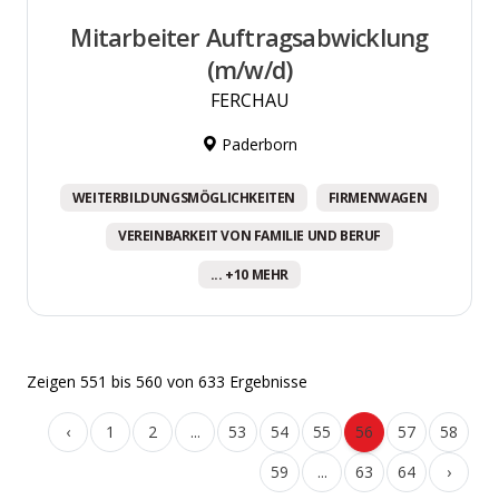
Mitarbeiter Auftragsabwicklung
(m/w/d)
FERCHAU
Paderborn
WEITERBILDUNGSMÖGLICHKEITEN
FIRMENWAGEN
VEREINBARKEIT VON FAMILIE UND BERUF
... +10 MEHR
Zeigen
551
bis
560
von
633
Ergebnisse
‹
1
2
...
53
54
55
56
57
58
59
...
63
64
›