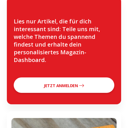
Lies nur Artikel, die für dich
interessant sind: Teile uns mit,
welche Themen du spannend
findest und erhalte dein
personalisiertes Magazin-
Dashboard.
JETZT ANMELDEN