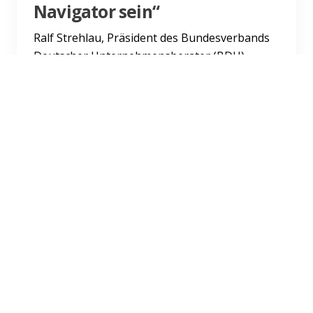
Navigator sein“
Ralf Strehlau, Präsident des Bundesverbands
Deutscher Unternehmensberater (BDU),
spricht im Interview über Digitalisierung,
Berater-Gehälter, Soft Ski...
Weiterlesen