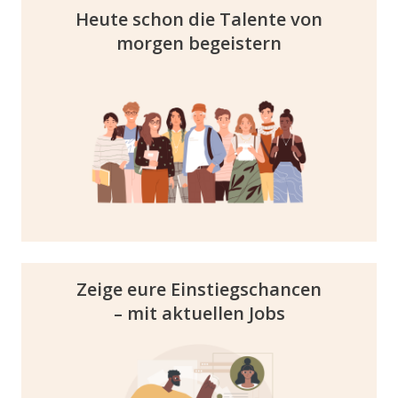
Heute schon die Talente von
morgen begeistern
In der Karriere Welt ist dein Unternehmen
mit effektiven Employer Branding und
Recruiting Möglichkeiten mitten in der
jungen Zielgruppe. Deine Employer Brand
wird so nachhaltig im Bewusstsein von
Nachwuchskräften verankert.
Zeige eure Einstiegschancen
– mit aktuellen Jobs
Präsentiere innerhalb des
Unternehmensprofils eure aktuellen
Stellenangebote bei Young Talents. Der