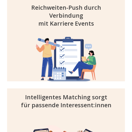
Reichweiten-Push durch
Verbindung
Durch effektive Marketingkampagnen für
mit Karriere Events
unsere beliebten Karriere Events, die
Absolventenkongresse, haben wir einen
lebendigen Talentpool. Nutze den Traffic
auf der Seite, um deine aktuellen Stellen zu
bewerben.
Intelligentes Matching sorgt
für passende Interessent:innen
Unser Matching-Algorithmus zeigt Young
Talents passende Stellen und relevante
Unternehmen auf Grundlage ihrer