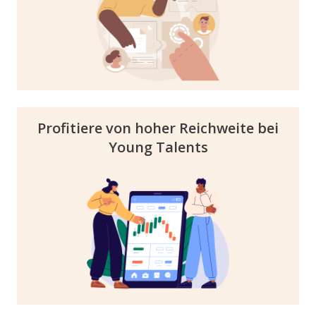
intelligente Matching-Algorithmus sowie die
Infos im Profil sorgen für passende
Interessent:innen.
Profitiere von hoher Reichweite bei
Young Talents
Durch unser starkes Google Ranking und
unsere Bekanntheit in der Zielgruppe,
generieren wir regelmäßig hohe
Reichweiten. Profitiere von der Verbindung
mit unseren Karriere Events, den
Absolventenkongressen.