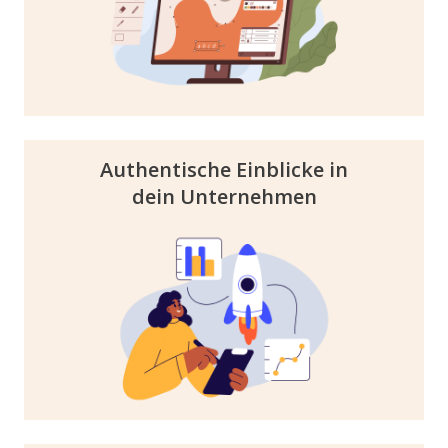
könnt ihr mit einbringen – alles an einem
Ort.
Authentische Einblicke in
dein Unternehmen
Moderne Formate wie unsere Mini Guides
und Company Insights bieten Platz für
Mitarbeitenden Storys und Video Interviews
mit euren Recruiter:innen – optimal
zugeschnitten auf den Informationskonsum
der jungen Zielgruppe.