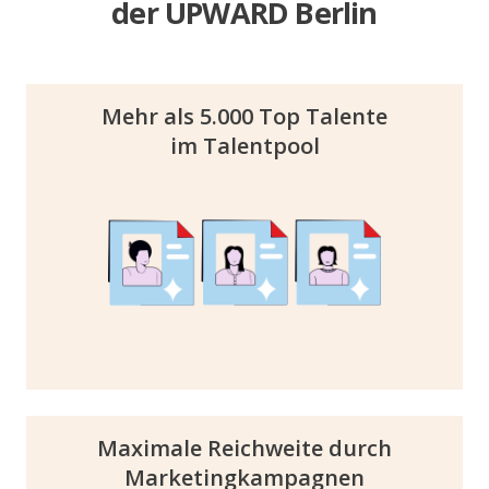
der UPWARD Berlin
Mehr als 5.000 Top Talente
im Talentpool
Finde das perfekte Match aus über 5.000
Talenten in unserem TalentBoard und ca.
1.500 Talenten vor Ort! Die UPWARD bietet
dir eine einzigartige Plattform, um
Nachwuchskräfte in Berlin emotional zu
erreichen und einen bleibenden Eindruck zu
hinterlassen.
Maximale Reichweite durch
Marketingkampagnen
Mit durchschnittlich 20 Millionen Marketing-