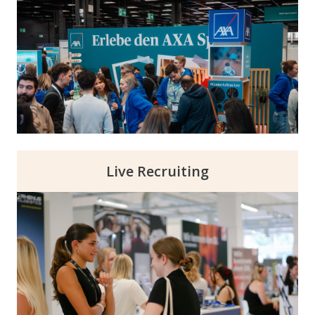
gezielte Präsenz und direkte Interaktion mit
potenziellen Talenten und einer hohen
Sichtbarkeit innerhalb unserer
Eventkampagnen sowie vor Ort auf unseren
Karriere Events!
Live Recruiting
Nutze die Macht des direkten Kontakts vor
Ort! Persönliche Gespräche zeigen schnell,
welche Talente zu deiner Brand passen und
verkürzen den Bewerbungsprozess. Ergänze
dies mit unserem TalentBoard, um dich
schon vorab mit passenden Talenten zu
vernetzen.