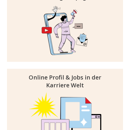
Impressionen bringen wir deine Brand ins
Rampenlicht. Unsere zielgerichtete
Kampagne sorgt für hohe Sichtbarkeit und
bleibende Verankerung in der Zielgruppe –
sei es über Social Media, OOH oder lokale
Hochschulen!
Online Profil & Jobs in der
Karriere Welt
Erweitere deine Reichweite auch online und
über die UPWARD Berlin hinaus! Nutze unser
digitales Angebot und präsentiere dein
Unternehmensprofil und deine Jobs in
unserer Karriere Welt, die von zahlreichen
Nachwuchskräften und Young Talents