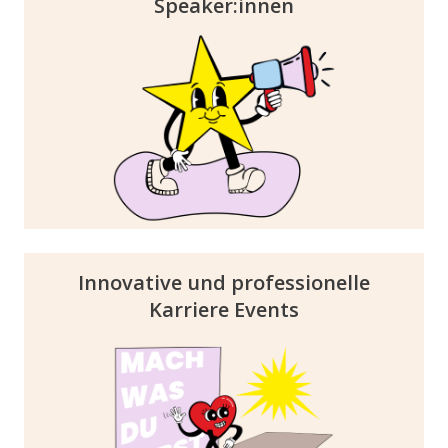
Speaker:innen
Erlebe renommierte Speaker:innen und
Expert:innen live vor Ort. Lasse dich
inspirieren und tausche dich mit Fachleuten
aus verschiedenen Branchen aus oder werde
selber Teil des beliebten Rahmenprogramms
und verankere deine Brand somit positiv in
der Zielgruppe.
Innovative und professionelle
Karriere Events
Unsere Events setzen auf innovative
Ansätze statt klassischer Karrieremessen.
Unter dem Motto Career & Life vereinen wir
Trendthemen, die junge Talente begeistern.
Das einladende und professionelle Ambiente