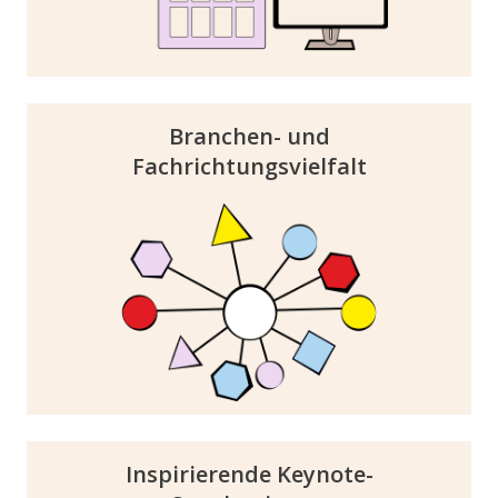
besucht wird.
Branchen- und
Fachrichtungsvielfalt
Von Wirtschaftswissenschaften bis IT - Die
Karriere Events decken ein breites Spektrum
an Fachrichtungen ab. Profitiere von der
Branchenvielfalt, egal ob Start-up,
Mittelstand oder Großkonzern. Finde die
besten Talente für dein Unternehmen.
Inspirierende Keynote-