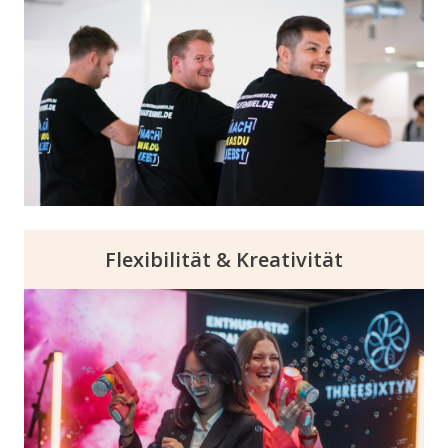
bis zur Umsetzung. Verlass dich auf
umfassende Unterstützung durch unser
Customer Success Team, inklusive Tools,
Informationen und Expertenwissen für deine
erfolgreiche Positionierung auf unseren
Events.
Flexibilität & Kreativität
Passe den Brand-Auftritt an eure
Bedürfnisse an und profitiere von
maßgeschneiderten Lösungen. Neben Rund-
um-Sorglos-Paketen bieten unsere Events
viel Raum für kreative und flexible Ansätze,
die eure Zielsetzung gegenüber den