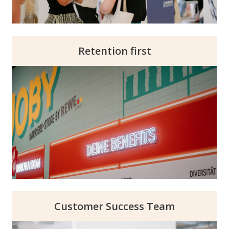
Retention first
Präsentiere auf unseren Events eure
Unternehmenskultur, Werte und
Arbeitsumgebung. Ein starkes Employer
Branding zieht Kandidat:innen an, die sich
mit eurer Kultur identifizieren können, was
zu einer höheren Mitarbeitendenbindung
führt.
Customer Success Team
Wir kümmern uns um alles – von der Planung