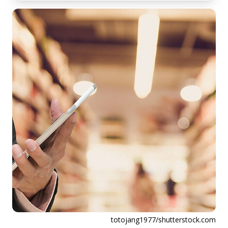
totojang1977/shutterstock.com