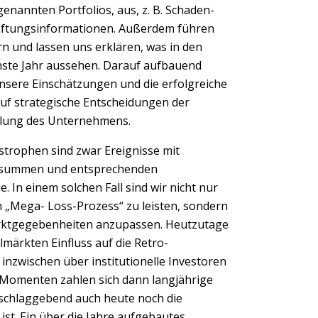
nannten Portfolios, aus, z. B. Schaden-
aftungsinformationen. Außerdem führen
rn und lassen uns erklären, was in den
ächste Jahr aussehen. Darauf aufbauend
nsere Einschätzungen und die erfolgreiche
uf strategische Entscheidungen der
klung des Unternehmens.
trophen sind zwar Ereignisse mit
nssummen und entsprechenden
 In einem solchen Fall sind wir nicht nur
n „Mega- Loss-Prozess“ zu leisten, sondern
rktgegebenheiten anzupassen. Heutzutage
märkten Einfluss auf die Retro-
inzwischen über institutionelle Investoren
 Momenten zahlen sich dann langjährige
schlaggebend auch heute noch die
st. Ein über die Jahre aufgebautes