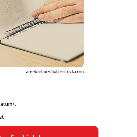
areebarbar/shutterstock.com
Datum>.
et.