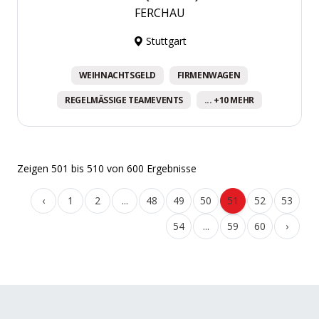
FERCHAU
Stuttgart
WEIHNACHTSGELD
FIRMENWAGEN
REGELMÄSSIGE TEAMEVENTS
... +10 MEHR
Zeigen
501
bis
510
von
600
Ergebnisse
‹
1
2
...
48
49
50
51
52
53
54
...
59
60
›