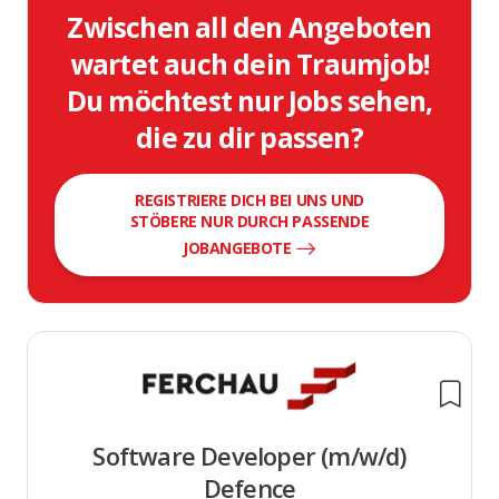
Zwischen all den Angeboten
wartet auch dein Traumjob!
Du möchtest nur Jobs sehen,
die zu dir passen?
REGISTRIERE DICH BEI UNS UND
STÖBERE NUR DURCH PASSENDE
JOBANGEBOTE
Software Developer (m/w/d)
Defence