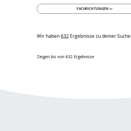
FACHRICHTUNGEN
Gesellschafts- & Sozialwissenschaften
Gesundheit & Medizin
Informatik
Wir haben
632
Ergebnisse zu deiner Suche
Ingenieurwesen & Technik
Medien, Kommunikation & Marketing
Zeigen
bis
von
632
Ergebnisse
Naturwissenschaften & Mathematik
Recht, Steuern & Verwaltung
Sonstige
Wirtschaft & Management