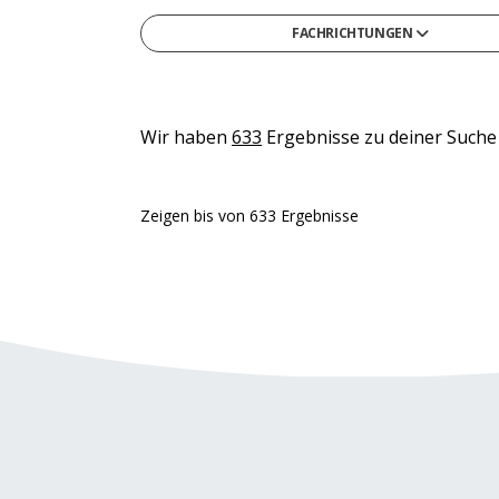
FACHRICHTUNGEN
Gesellschafts- & Sozialwissenschaften
Gesundheit & Medizin
Informatik
Wir haben
633
Ergebnisse zu deiner Suche
Ingenieurwesen & Technik
Medien, Kommunikation & Marketing
Zeigen
bis
von
633
Ergebnisse
Naturwissenschaften & Mathematik
Recht, Steuern & Verwaltung
Sonstige
Wirtschaft & Management