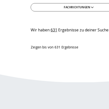
FACHRICHTUNGEN
Gesellschafts- & Sozialwissenschaften
Gesundheit & Medizin
Informatik
Wir haben
631
Ergebnisse zu deiner Suche
Ingenieurwesen & Technik
Medien, Kommunikation & Marketing
Zeigen
bis
von
631
Ergebnisse
Naturwissenschaften & Mathematik
Recht, Steuern & Verwaltung
Sonstige
Wirtschaft & Management