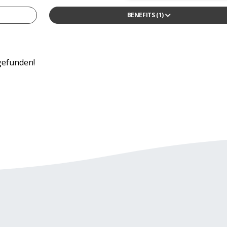
BENEFITS
(1)
13tes Monatsgehalt
4-Tage-Woche/ Verkürzte Arbeitswoche
Arbeitszeitmodelle
gefunden!
Betriebliche Altersvorsorge
Betriebskantine/-restaurant
Betriebskita
Bikesharing
Corporate Social Responsibility Programme
Diensthandy
Entwicklungsmöglichkeiten
Firmenwagen
Flexible Arbeitszeiten/ Vertrauensarbeitszeit