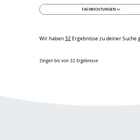
FACHRICHTUNGEN
Gesellschafts- & Sozialwissenschaften
Gesundheit & Medizin
Informatik
Wir haben
32
Ergebnisse zu deiner Suche 
Ingenieurwesen & Technik
Medien, Kommunikation & Marketing
Zeigen
bis
von
32
Ergebnisse
Naturwissenschaften & Mathematik
Recht, Steuern & Verwaltung
Sonstige
Wirtschaft & Management