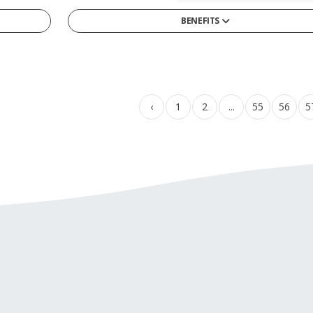
BENEFITS
13tes Monatsgehalt
4-Tage-Woche/ Verkürzte Arbeitswoche
Arbeitszeitmodelle
‹
1
2
...
55
56
5
Betriebliche Altersvorsorge
Betriebskantine/-restaurant
Betriebskita
Bikesharing
Corporate Social Responsibility Programme
Diensthandy
Entwicklungsmöglichkeiten
Firmenwagen
Flexible Arbeitszeiten/ Vertrauensarbeitszeit