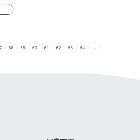
7
58
59
60
61
62
63
64
›