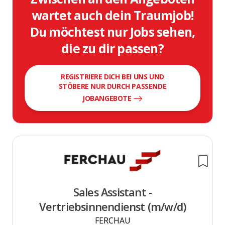
wartet auch dein Traumjob!
Du möchtest nur Jobs sehen,
die zu dir passen?
REGISTRIERE DICH BEI UNS UND
STÖBERE NUR DURCH PASSENDE
JOBANGEBOTE
Sales Assistant -
Vertriebsinnendienst (m/w/d)
FERCHAU