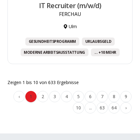
IT Recruiter (m/w/d)
FERCHAU
Ulm
GESUNDHEITSPROGRAMM
URLAUBSGELD
MODERNE ARBEITSAUSSTATTUNG
... +10 MEHR
Zeigen
1
bis
10
von
633
Ergebnisse
‹
1
2
3
4
5
6
7
8
9
10
...
63
64
›