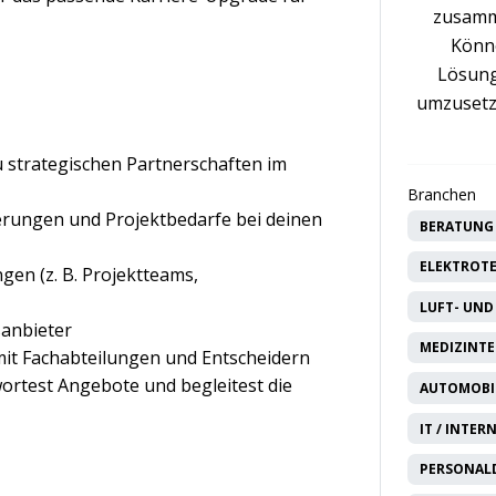
zusamm
Könne
Lösung
umzusetz
 strategischen Partnerschaften im
Branchen
erungen und Projektbedarfe bei deinen
BERATUNG 
ELEKTROTE
en (z. B. Projektteams,
LUFT- UND
sanbieter
MEDIZINTE
it Fachabteilungen und Entscheidern
rtest Angebote und begleitest die
AUTOMOBIL
IT / INTER
PERSONAL