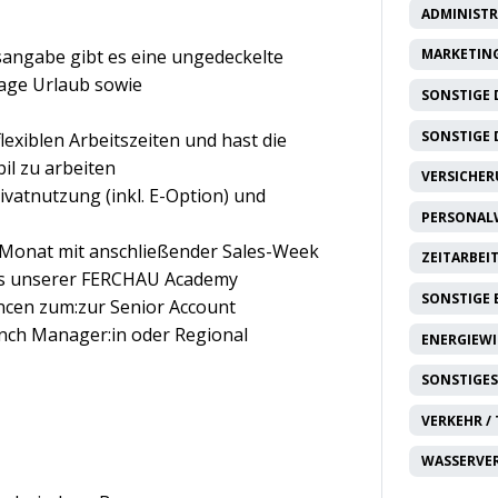
ADMINISTR
tsangabe gibt es eine ungedeckelte
MARKETING
Tage Urlaub sowie
SONSTIGE 
SONSTIGE 
lexiblen Arbeitszeiten und hast die
il zu arbeiten
VERSICHE
vatnutzung (inkl. E-Option) und
PERSONAL
 Monat mit anschließender Sales-Week
ZEITARBEI
gs unserer FERCHAU Academy
SONSTIGE
ancen zum:zur Senior Account
nch Manager:in oder Regional
ENERGIEW
SONSTIGES
VERKEHR /
WASSERVE