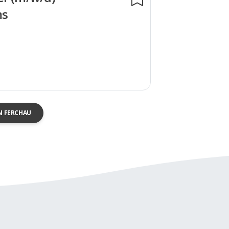
ms
N FERCHAU