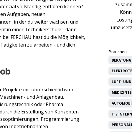
zusamm
tenzial vollständig entfalten können?
Könne
igen Aufgaben, neuen
Lösung
cen, in der du weiter wachsen und
umzusetz
ent:in einer Technikerschule - dann
in bei FERCHAU hast du die Möglichkeit,
Tätigkeiten zu arbeiten - und dich
Branchen
BERATUNG 
Job
ELEKTROTE
LUFT- UND
 Projekte mit unterschiedlichsten
MEDIZINTE
 Maschinen- und Anlagenbau,
AUTOMOBIL
sierungstechnik oder Pharma
durch die Erstellung von Konzepten
IT / INTER
zessoptimierungen, Programmierung
PERSONAL
 von Inbetriebnahmen