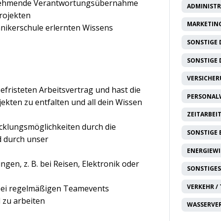
nehmende Verantwortungsübernahme
ADMINISTR
rojekten
MARKETING
nikerschule erlernten Wissens
SONSTIGE 
SONSTIGE 
VERSICHE
efristeten Arbeitsvertrag und hast die
PERSONAL
jekten zu entfalten und all dein Wissen
ZEITARBEI
cklungsmöglichkeiten durch die
SONSTIGE
 durch unser
ENERGIEW
gen, z. B. bei Reisen, Elektronik oder
SONSTIGES
VERKEHR /
bei regelmäßigen Teamevents
l zu arbeiten
WASSERVE