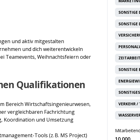
MARKETING
SONSTIGE 
SONSTIGE 
VERSICHE
ngen und aktiv mitgestalten
PERSONAL
rnehmen und dich weiterentwickeln
ei Teamevents, Weihnachtsfeiern oder
ZEITARBEI
SONSTIGE
nen Qualifikationen
ENERGIEW
SONSTIGES
im Bereich Wirtschaftsingenieurwesen,
VERKEHR /
ner vergleichbaren Fachrichtung
WASSERVE
ng, Koordination und Umsetzung
Mitarbeitend
management-Tools (z. B. MS Project)
10.000