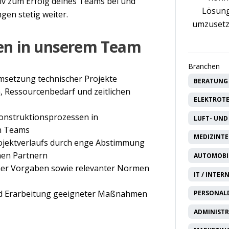
ktiv zum Erfolg deines Teams bei und
Lösung
gen stetig weiter.
umzusetz
en in unserem Team
Branchen
msetzung technischer Projekte
BERATUNG 
 Ressourcenbedarf und zeitlichen
ELEKTROTE
onstruktionsprozessen in
LUFT- UND
en Teams
MEDIZINTE
rojektverlaufs durch enge Abstimmung
nen Partnern
AUTOMOBIL
her Vorgaben sowie relevanter Normen
IT / INTER
und Erarbeitung geeigneter Maßnahmen
PERSONAL
ADMINISTR