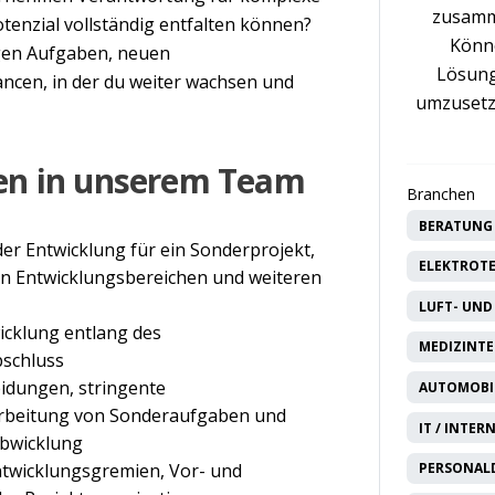
zusamm
tenzial vollständig entfalten können?
Könne
igen Aufgaben, neuen
Lösung
cen, in der du weiter wachsen und
umzusetz
en in unserem Team
Branchen
BERATUNG 
der Entwicklung für ein Sonderprojekt,
ELEKTROTE
n Entwicklungsbereichen und weiteren
LUFT- UND
icklung entlang des
MEDIZINTE
schluss
idungen, stringente
AUTOMOBIL
arbeitung von Sonderaufgaben und
IT / INTER
abwicklung
twicklungsgremien, Vor- und
PERSONAL