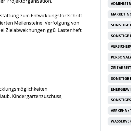
er Projektorganisation,
ADMINISTR
MARKETING
tattung zum Entwicklungsfortschritt
ierten Meilensteine, Verfolgung von
SONSTIGE 
i Zielabweichungen ggü. Lastenheft
SONSTIGE 
VERSICHE
PERSONAL
ZEITARBEI
SONSTIGE
icklungsmöglichkeiten
ENERGIEW
rlaub, Kindergartenzuschuss,
SONSTIGES
VERKEHR /
WASSERVE