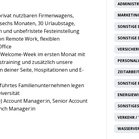
ADMINISTR
rivat nutzbaren Firmenwagens,
MARKETING
 sechs Monaten, 30 Urlaubstage,
SONSTIGE 
 und unbefristete Festeinstellung
SONSTIGE 
von Remote Work, flexiblen
ffice
VERSICHE
e Welcome-Week im ersten Monat mit
PERSONAL
training und zusätzlich unsere
n deiner Seite, Hospitationen und E-
ZEITARBEI
SONSTIGE
eführtes Familienunternehmen legen
iversität
ENERGIEW
e) Account Manager:in, Senior Account
SONSTIGES
anch Manager:in
VERKEHR /
WASSERVE