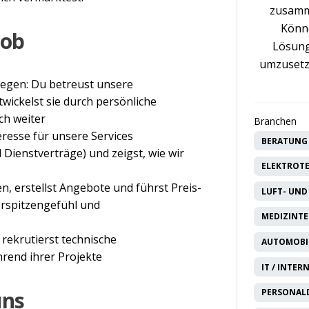
zusamm
Könne
Job
Lösung
umzusetz
egen: Du betreust unsere
ickelst sie durch persönliche
h weiter
Branchen
resse für unsere Services
BERATUNG 
Dienstverträge) und zeigst, wie wir
ELEKTROTE
n, erstellst Angebote und führst Preis-
LUFT- UND
rspitzengefühl und
MEDIZINTE
 rekrutierst technische
AUTOMOBIL
hrend ihrer Projekte
IT / INTER
uns
PERSONAL