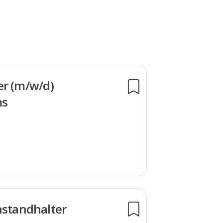
er (m/w/d)
ms
nstandhalter