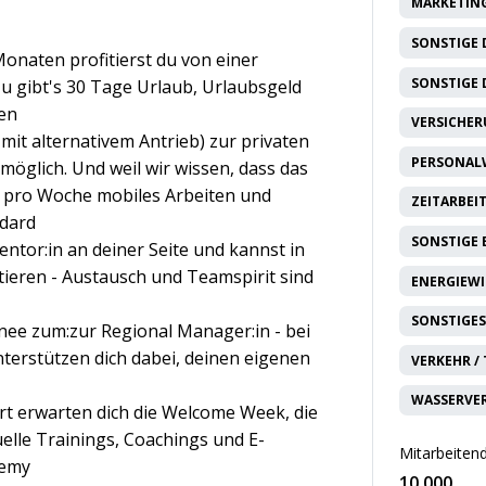
MARKETING
SONSTIGE 
Monaten profitierst du von einer
SONSTIGE 
u gibt's 30 Tage Urlaub, Urlaubsgeld
en
VERSICHE
mit alternativem Antrieb) zur privaten
PERSONAL
öglich. Und weil wir wissen, dass das
1x pro Woche mobiles Arbeiten und
ZEITARBEI
ndard
SONSTIGE
entor:in an deiner Seite und kannst in
ieren - Austausch und Teamspirit sind
ENERGIEW
SONSTIGES
nee zum:zur Regional Manager:in - bei
nterstützen dich dabei, deinen eigenen
VERKEHR /
WASSERVE
rt erwarten dich die Welcome Week, die
uelle Trainings, Coachings und E-
Mitarbeitend
demy
10.000