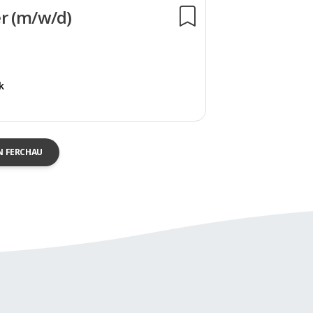
r (m/w/d)
k
N FERCHAU