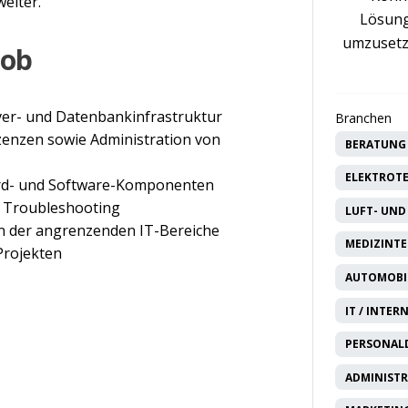
eiter.
Lösung
umzusetz
Job
ver- und Datenbankinfrastruktur
Branchen
zenzen sowie Administration von
BERATUNG 
ELEKTROTE
Hard- und Software-Komponenten
. Troubleshooting
LUFT- UND
n der angrenzenden IT-Bereiche
MEDIZINTE
Projekten
AUTOMOBIL
IT / INTER
PERSONAL
ADMINISTR