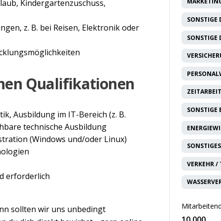
MARKETING
rlaub, Kindergartenzuschuss,
SONSTIGE 
gen, z. B. bei Reisen, Elektronik oder
SONSTIGE 
icklungsmöglichkeiten
VERSICHE
PERSONAL
nen Qualifikationen
ZEITARBEI
SONSTIGE
k, Ausbildung im IT-Bereich (z. B.
ichbare technische Ausbildung
ENERGIEW
stration (Windows und/oder Linux)
SONSTIGES
nologien
VERKEHR /
 erforderlich
WASSERVE
Mitarbeitend
nn sollten wir uns unbedingt
10.000