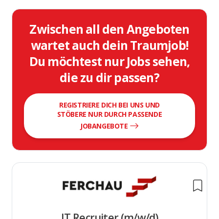
Zwischen all den Angeboten
wartet auch dein Traumjob!
Du möchtest nur Jobs sehen,
die zu dir passen?
REGISTRIERE DICH BEI UNS UND
STÖBERE NUR DURCH PASSENDE
JOBANGEBOTE
IT Recruiter (m/w/d)