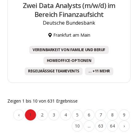
Zwei Data Analysts (m/w/d) im
Bereich Finanzaufsicht
Deutsche Bundesbank
Frankfurt am Main
VEREINBARKEIT VON FAMILIE UND BERUF
HOMEOFFICE-OPTIONEN
REGELMÄSSIGE TEAMEVENTS
... +11 MEHR
Zeigen
1
bis
10
von
631
Ergebnisse
‹
1
2
3
4
5
6
7
8
9
10
...
63
64
›