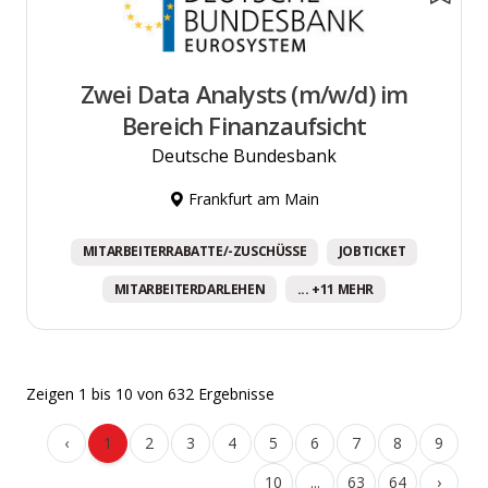
Zwei Data Analysts (m/w/d) im
Bereich Finanzaufsicht
Deutsche Bundesbank
Frankfurt am Main
MITARBEITERRABATTE/-ZUSCHÜSSE
JOBTICKET
MITARBEITERDARLEHEN
... +11 MEHR
Zeigen
1
bis
10
von
632
Ergebnisse
‹
1
2
3
4
5
6
7
8
9
10
...
63
64
›