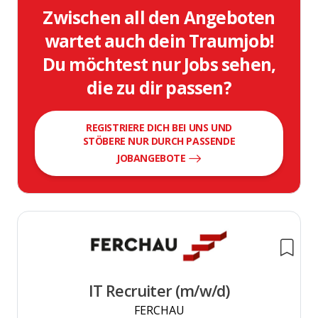
Zwischen all den Angeboten
wartet auch dein Traumjob!
Du möchtest nur Jobs sehen,
die zu dir passen?
REGISTRIERE DICH BEI UNS UND
STÖBERE NUR DURCH PASSENDE
JOBANGEBOTE
IT Recruiter (m/w/d)
FERCHAU