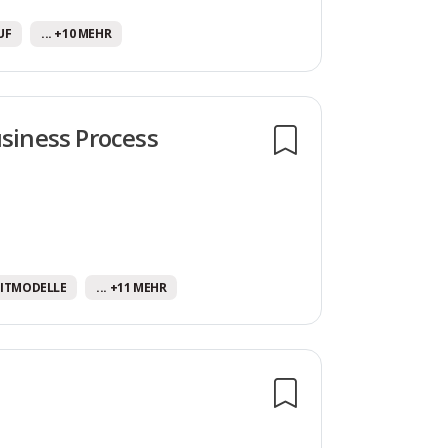
UF
... +10 MEHR
usiness Process
EITMODELLE
... +11 MEHR