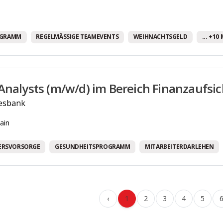
OGRAMM
REGELMÄSSIGE TEAMEVENTS
WEIHNACHTSGELD
... +10
Analysts (m/w/d) im Bereich Finanzaufsic
esbank
ain
TERSVORSORGE
GESUNDHEITSPROGRAMM
MITARBEITERDARLEHEN
‹
1
2
3
4
5