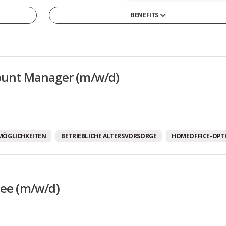
BENEFITS
13tes Monatsgehalt
4-Tage-Woche/ Verkürzte Arbeitswoche
Arbeitszeitmodelle
ount Manager (m/w/d)
Betriebliche Altersvorsorge
Betriebskantine/-restaurant
Betriebskita
Bikesharing
MÖGLICHKEITEN
BETRIEBLICHE ALTERSVORSORGE
HOMEOFFICE-OPT
Corporate Social Responsibility Programme
Diensthandy
nee (m/w/d)
Entwicklungsmöglichkeiten
Firmenwagen
Flexible Arbeitszeiten/ Vertrauensarbeitszeit