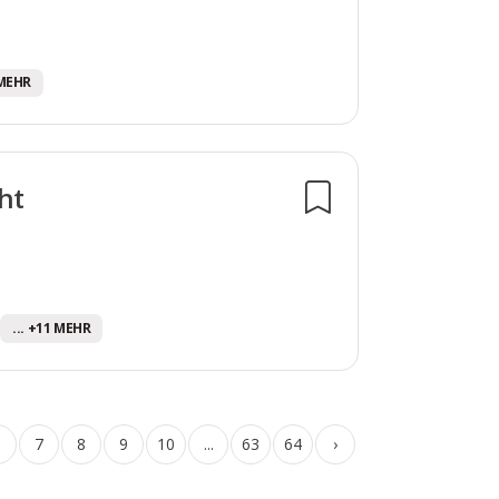
 MEHR
ht
... +11 MEHR
6
7
8
9
10
...
63
64
›