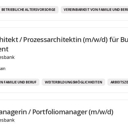
Weiterbildungsmöglichkeiten
BETRIEBLICHE ALTERSVORSORGE
VEREINBARKEIT VON FAMILIE UND BER
Бесплатные напитки!
Программа здравоохранения.
hitekt / Prozessarchitektin (m/w/d) für B
nt
esbank
ain
N FAMILIE UND BERUF
WEITERBILDUNGSMÖGLICHKEITEN
ARBEITSZ
anagerin / Portfoliomanager (m/w/d)
esbank