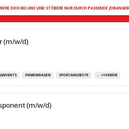
Mobilitätsbudget
RIERE DICH BEI UNS UND STÖBERE NUR DURCH PASSENDE JOBANGE
Moderne Arbeitsausstattung
Offene Feedbackkultur
Office Dogs erlaubt
er (m/w/d)
Provision
Regelmäßige Teamevents
Sehr gute Fort- und Weiterbildungsmöglichkeit
Sportangebote
AMEVENTS
FIRMENWAGEN
SPORTANGEBOTE
... +10 MEHR
Tank-/Gutscheinkarten
Unbefristete Arbeitsverträge
sponent (m/w/d)
Urlaubsgeld
Vereinbarkeit von Familie und Beruf
Weihnachtsgeld