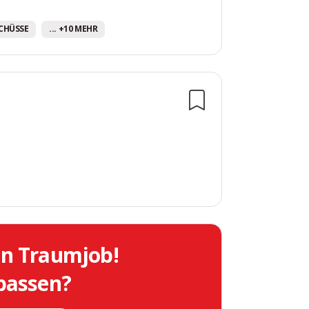
CHÜSSE
... +10 MEHR
in Traumjob!
 passen?