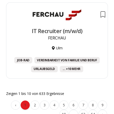
IT Recruiter (m/w/d)
FERCHAU
Ulm
JOB-RAD
VEREINBARKEIT VON FAMILIE UND BERUF
URLAUBSGELD
... +10 MEHR
Zeigen
1
bis
10
von
633
Ergebnisse
‹
1
2
3
4
5
6
7
8
9