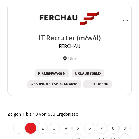
IT Recruiter (m/w/d)
FERCHAU
Ulm
FIRMENWAGEN
URLAUBSGELD
GESUNDHEITSPROGRAMM
... +10 MEHR
Zeigen
1
bis
10
von
633
Ergebnisse
‹
1
2
3
4
5
6
7
8
9