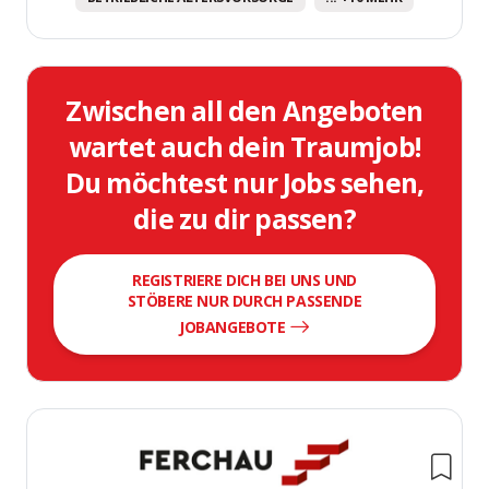
Zwischen all den Angeboten
wartet auch dein Traumjob!
Du möchtest nur Jobs sehen,
die zu dir passen?
REGISTRIERE DICH BEI UNS UND
STÖBERE NUR DURCH PASSENDE
JOBANGEBOTE