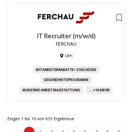
IT Recruiter (m/w/d)
FERCHAU
Ulm
MITARBEITERRABATTE/-ZUSCHÜSSE
GESUNDHEITSPROGRAMM
MODERNE ARBEITSAUSSTATTUNG
... +10 MEHR
Zeigen
1
bis
10
von
633
Ergebnisse
‹
1
2
3
4
5
6
7
8
9