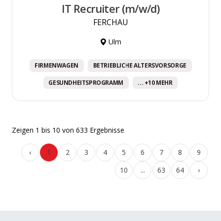
IT Recruiter (m/w/d)
FERCHAU
Ulm
FIRMENWAGEN
BETRIEBLICHE ALTERSVORSORGE
GESUNDHEITSPROGRAMM
... +10 MEHR
Zeigen
1
bis
10
von
633
Ergebnisse
‹
1
2
3
4
5
6
7
8
9
10
...
63
64
›