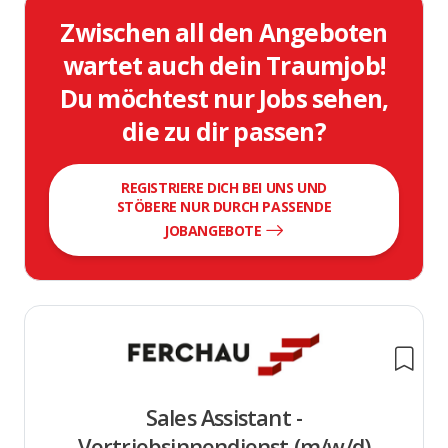
Zwischen all den Angeboten
wartet auch dein Traumjob!
Du möchtest nur Jobs sehen,
die zu dir passen?
REGISTRIERE DICH BEI UNS UND
STÖBERE NUR DURCH PASSENDE
JOBANGEBOTE
Sales Assistant -
Vertriebsinnendienst (m/w/d)