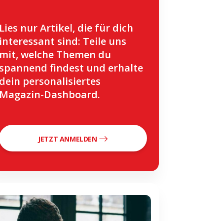
Lies nur Artikel, die für dich
interessant sind: Teile uns
mit, welche Themen du
spannend findest und erhalte
dein personalisiertes
Magazin-Dashboard.
JETZT ANMELDEN