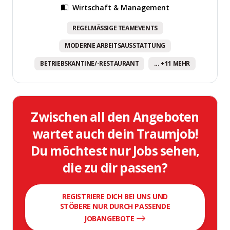
Wirtschaft & Management
REGELMÄSSIGE TEAMEVENTS
MODERNE ARBEITSAUSSTATTUNG
BETRIEBSKANTINE/-RESTAURANT
... +11 MEHR
Zwischen all den Angeboten
wartet auch dein Traumjob!
Du möchtest nur Jobs sehen,
die zu dir passen?
REGISTRIERE DICH BEI UNS UND
STÖBERE NUR DURCH PASSENDE
JOBANGEBOTE