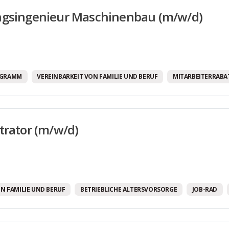
Weiterbildungsmöglichkeiten
ngsingenieur Maschinenbau (m/w/d)
Бесплатные напитки!
Программа здравоохранения.
OGRAMM
VEREINBARKEIT VON FAMILIE UND BERUF
MITARBEITERRABA
trator (m/w/d)
N FAMILIE UND BERUF
BETRIEBLICHE ALTERSVORSORGE
JOB-RAD