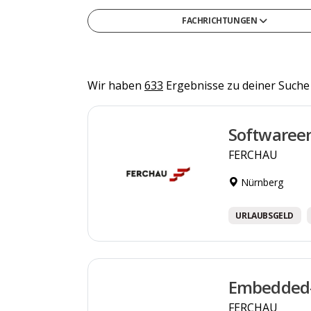
FACHRICHTUNGEN
Gesellschafts- & Sozialwissenschaften
Gesundheit & Medizin
Informatik
Wir haben
633
Ergebnisse zu deiner Suche
Ingenieurwesen & Technik
Softwareen
Medien, Kommunikation & Marketing
FERCHAU
Naturwissenschaften & Mathematik
Recht, Steuern & Verwaltung
Nürnberg
Sonstige
URLAUBSGELD
Wirtschaft & Management
Embedded-S
FERCHAU