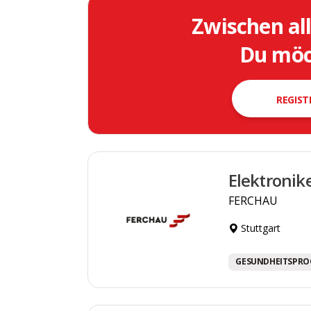
Zwischen al
Du möch
REGIST
Elektronik
FERCHAU
Stuttgart
GESUNDHEITSPR