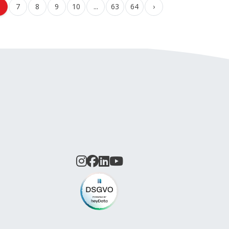
6
7
8
9
10
...
63
64
›