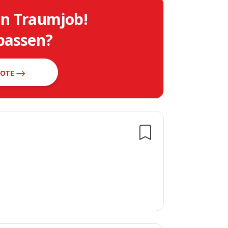
in Traumjob!
 passen?
BOTE
en