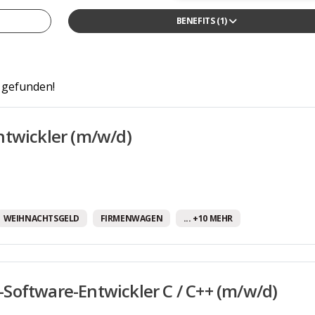
BENEFITS
(1)
13tes Monatsgehalt
4-Tage-Woche/ Verkürzte Arbeitswoche
Arbeitszeitmodelle
 gefunden!
Betriebliche Altersvorsorge
twickler (m/w/d)
Betriebskantine/-restaurant
Betriebskita
Bikesharing
Corporate Social Responsibility Programme
WEIHNACHTSGELD
FIRMENWAGEN
... +10 MEHR
Diensthandy
Entwicklungsmöglichkeiten
Firmenwagen
oftware-Entwickler C / C++ (m/w/d)
Flexible Arbeitszeiten/ Vertrauensarbeitszeit