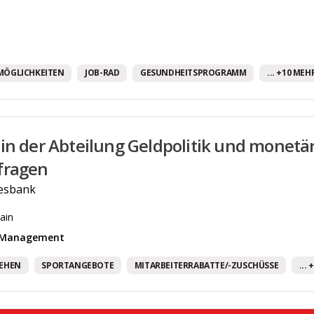
Fully Remote Jobs
Gesundheitsprogramm
Gratis Getränke
MÖGLICHKEITEN
JOB-RAD
GESUNDHEITSPROGRAMM
... +10 MEH
Gute Verkehrsanbindung
Homeoffice-Optionen
in der Abteilung Geldpolitik und monetär
Job-Rad
fragen
JobTicket
esbank
Mentoring-Programm
ain
Mitarbeiter:innen Parkplätze
& Management
Mitarbeiterdarlehen
LEHEN
SPORTANGEBOTE
MITARBEITERRABATTE/-ZUSCHÜSSE
...
Mitarbeiterrabatte/-zuschüsse
Mobiles Arbeiten