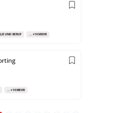
LIE UND BERUF
... +10 MEHR
orting
... +10 MEHR