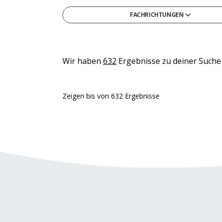
FACHRICHTUNGEN
Gesellschafts- & Sozialwissenschaften
Gesundheit & Medizin
Informatik
Wir haben
632
Ergebnisse zu deiner Suche
Ingenieurwesen & Technik
Medien, Kommunikation & Marketing
Zeigen
bis
von
632
Ergebnisse
Naturwissenschaften & Mathematik
Recht, Steuern & Verwaltung
Sonstige
Wirtschaft & Management