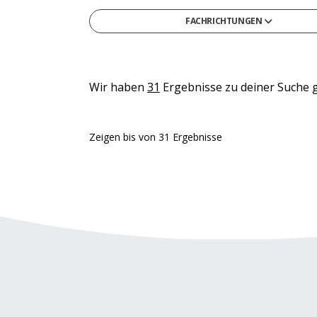
FACHRICHTUNGEN
Gesellschafts- & Sozialwissenschaften
Gesundheit & Medizin
Informatik
Wir haben
31
Ergebnisse zu deiner Suche 
Ingenieurwesen & Technik
Medien, Kommunikation & Marketing
Zeigen
bis
von
31
Ergebnisse
Naturwissenschaften & Mathematik
Recht, Steuern & Verwaltung
Sonstige
Wirtschaft & Management