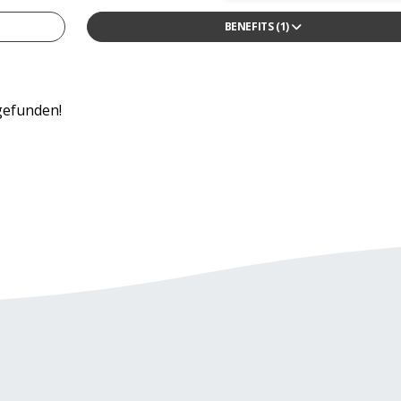
BENEFITS
(1)
13tes Monatsgehalt
4-Tage-Woche/ Verkürzte Arbeitswoche
Arbeitszeitmodelle
gefunden!
Betriebliche Altersvorsorge
Betriebskantine/-restaurant
Betriebskita
Bikesharing
Corporate Social Responsibility Programme
Diensthandy
Entwicklungsmöglichkeiten
Firmenwagen
Flexible Arbeitszeiten/ Vertrauensarbeitszeit