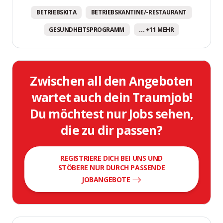
BETRIEBSKITA
BETRIEBSKANTINE/-RESTAURANT
GESUNDHEITSPROGRAMM
... +11 MEHR
Zwischen all den Angeboten
wartet auch dein Traumjob!
Du möchtest nur Jobs sehen,
die zu dir passen?
REGISTRIERE DICH BEI UNS UND
STÖBERE NUR DURCH PASSENDE
JOBANGEBOTE