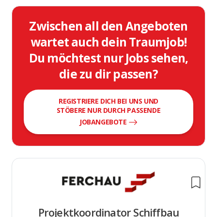
Zwischen all den Angeboten
wartet auch dein Traumjob!
Du möchtest nur Jobs sehen,
die zu dir passen?
REGISTRIERE DICH BEI UNS UND
STÖBERE NUR DURCH PASSENDE
JOBANGEBOTE
Projektkoordinator Schiffbau