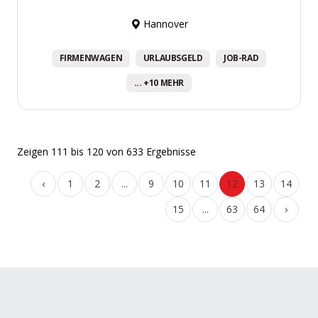
Hannover
FIRMENWAGEN
URLAUBSGELD
JOB-RAD
... +10 MEHR
Zeigen
111
bis
120
von
633
Ergebnisse
‹
1
2
...
9
10
11
12
13
14
15
...
63
64
›