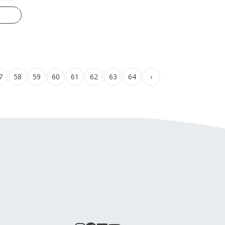
7
58
59
60
61
62
63
64
›