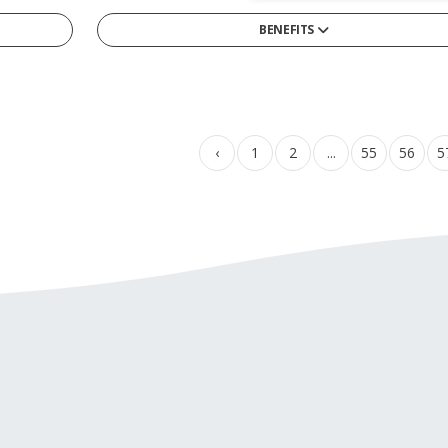
BENEFITS
13tes Monatsgehalt
4-Tage-Woche/ Verkürzte Arbeitswoche
Arbeitszeitmodelle
‹
1
2
...
55
56
5
Betriebliche Altersvorsorge
Betriebskantine/-restaurant
Betriebskita
Bikesharing
Corporate Social Responsibility Programme
Diensthandy
Entwicklungsmöglichkeiten
Firmenwagen
Flexible Arbeitszeiten/ Vertrauensarbeitszeit