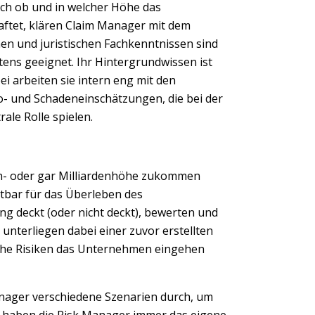
ch ob und in welcher Höhe das
ftet, klären Claim Manager mit dem
hen und juristischen Fachkenntnissen sind
ens geeignet. Ihr Hintergrundwissen ist
i arbeiten sie intern eng mit den
o- und Schadeneinschätzungen, die bei der
le Rolle spielen.
en- oder gar Milliardenhöhe zukommen
tbar für das Überleben des
ng deckt (oder nicht deckt), bewerten und
Next
nterliegen dabei einer zuvor erstellten
elche Risiken das Unternehmen eingehen
nager verschiedene Szenarien durch, um
i haben die Risk Manager immer das eigene