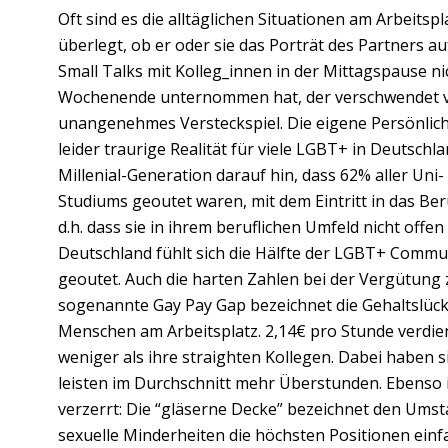
Oft sind es die alltäglichen Situationen am Arbeitsp
überlegt, ob er oder sie das Porträt des Partners auf
Small Talks mit Kolleg_innen in der Mittagspause ni
Wochenende unternommen hat, der verschwendet vie
unangenehmes Versteckspiel. Die eigene Persönlichk
leider traurige Realität für viele LGBT+ in Deutschl
Millenial-Generation darauf hin, dass 62% aller Uni
Studiums geoutet waren, mit dem Eintritt in das Beru
d.h. dass sie in ihrem beruflichen Umfeld nicht offe
Deutschland fühlt sich die Hälfte der LGBT+ Commun
geoutet. Auch die harten Zahlen bei der Vergütung z
sogenannte Gay Pay Gap bezeichnet die Gehaltslüc
Menschen am Arbeitsplatz. 2,14€ pro Stunde verdi
weniger als ihre straighten Kollegen. Dabei haben 
leisten im Durchschnitt mehr Überstunden. Ebenso 
verzerrt: Die “gläserne Decke” bezeichnet den Ums
sexuelle Minderheiten die höchsten Positionen einfa