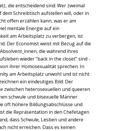
latz, die entscheidend sind: Wer zweimal
 dem Schreibtisch aufstellen will, oder in
cht offen erzählen kann, was er am
l mentale Energie auf ein
eit am Arbeitsplatz zu verbergen, ist
and. Der Economist weist mit Bezug auf die
- Absolvent_innen, die während ihres
fsleben wieder “back in the closet” sind -
n von ihrer Homosexualität sprechen. In
ity am Arbeitsplatz unwohl und ist nicht
eichnen ein eindeutiges Bild: Der
ke zwischen heterosexuellen und queeren
Next
enen schwule und bisexuelle Männer
sie oft höhere Bildungsabschlüsse und
ist die Repräsentation in den Chefetagen
tand, dass Schwule, Lesben und andere
ch nicht erreichen. Dass es keinen