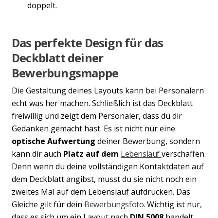
doppelt.
Das perfekte Design für das
Deckblatt deiner
Bewerbungsmappe
Die Gestaltung deines Layouts kann bei Personalern
echt was her machen. Schließlich ist das Deckblatt
freiwillig und zeigt dem Personaler, dass du dir
Gedanken gemacht hast. Es ist nicht nur eine
optische Aufwertung
deiner Bewerbung, sondern
kann dir auch
Platz auf dem
Lebenslauf
verschaffen.
Denn wenn du deine vollständigen Kontaktdaten auf
Previous
Nex
dem Deckblatt angibst, musst du sie nicht noch ein
zweites Mal auf dem Lebenslauf aufdrucken. Das
Gleiche gilt für dein
Bewerbungsfoto
. Wichtig ist nur,
dass es sich um ein Layout nach
DIN 5008
handelt.