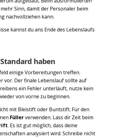
sherum aufgebaut. Beim ausformulierten
 mehr Sinn, damit der Personaler beim
ng nachvollziehen kann.
isse kannst du ans Ende des Lebenslaufs
Next
n Standard haben
rfeld einige Vorbereitungen treffen.
vor. Der finale Lebenslauf sollte auf
eibens ein Fehler unterläuft, nutze kein
s wieder von vorne zu beginnen.
cht mit Bleistift oder Buntstift. Für den
inen
Füller
verwenden. Lass dir Zeit beim
ift
. Es ist gut möglich, dass deine
nschaften analysiert wird. Schreibe nicht