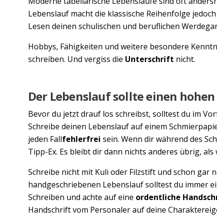
Moderne tabellarische Lebensläufe sind oft ander
Lebenslauf macht die klassische Reihenfolge jedoch
Lesen deinen schulischen und beruflichen Werdega
Hobbys, Fähigkeiten und weitere besondere Kenntn
schreiben. Und vergiss die
Unterschrift
nicht.
Der Lebenslauf sollte einen hohe
Bevor du jetzt drauf los schreibst, solltest du im Vo
Schreibe deinen Lebenslauf auf einem Schmierpapier 
jeden Fall
fehlerfrei
sein. Wenn dir während des Schr
Tipp-Ex. Es bleibt dir dann nichts anderes übrig, al
Schreibe nicht mit Kuli oder Filzstift und schon gar ni
handgeschriebenen Lebenslauf solltest du immer e
Schreiben und achte auf eine
ordentliche Handschr
Handschrift vom Personaler auf deine Charaktereige