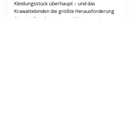
Kleidungsstück überhaupt – und das
Krawattebinden die größte Herausforderung
für viele Berufseinsteiger. Wir zeigen d...
Weiterlesen