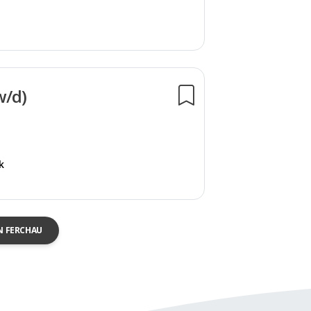
w/d)
k
N FERCHAU