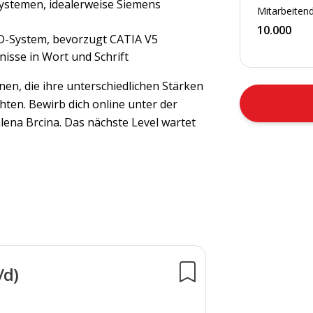
stemen, idealerweise Siemens
Mitarbeitend
10.000
AD-System, bevorzugt CATIA V5
isse in Wort und Schrift
nen, die ihre unterschiedlichen Stärken
ten. Bewirb dich online unter der
ena Brcina. Das nächste Level wartet
/d)