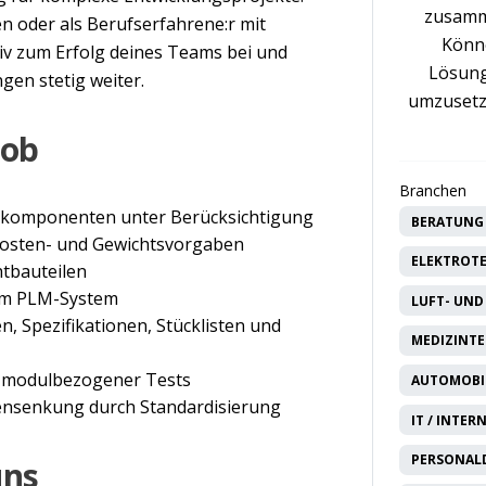
zusamm
en oder als Berufserfahrene:r mit
Könne
ktiv zum Erfolg deines Teams bei und
Lösung
gen stetig weiter.
umzusetz
Job
Branchen
lkomponenten unter Berücksichtigung
BERATUNG 
Kosten- und Gewichtsvorgaben
ELEKTROTE
tbauteilen
 im PLM-System
LUFT- UND
, Spezifikationen, Stücklisten und
MEDIZINTE
n modulbezogener Tests
AUTOMOBIL
stensenkung durch Standardisierung
IT / INTER
PERSONAL
uns