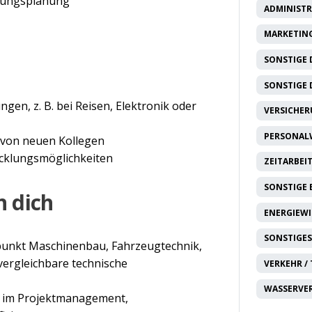
erungsplanung
ADMINISTR
MARKETING
SONSTIGE 
SONSTIGE 
gen, z. B. bei Reisen, Elektronik oder
VERSICHE
PERSONAL
von neuen Kollegen
icklungsmöglichkeiten
ZEITARBEI
SONSTIGE
 dich
ENERGIEW
SONSTIGES
unkt Maschinenbau, Fahrzeugtechnik,
vergleichbare technische
VERKEHR /
WASSERVE
n im Projektmanagement,