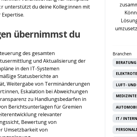
zusamm
r unterstützt du deine Kolleg:innen mit
Könne
Expertise.
Lösung
umzusetz
gen übernimmst du
teuerung des gesamten
Branchen
atusermittlung und Aktualisierung der
BERATUNG 
npläne in den IT-Systemen
ELEKTROTE
äßige Statusberichte an
ität, Weitergabe von Terminänderungen
LUFT- UND
t:innen, Eskalation bei Abweichungen
MEDIZINTE
Transparenz zu Handlungsbedarfen in
von Berichtsunterlagen für Gremien
AUTOMOBIL
terentwicklung relevanter
IT / INTER
ngssicht, Bewertung von
r Umsetzbarkeit von
PERSONAL