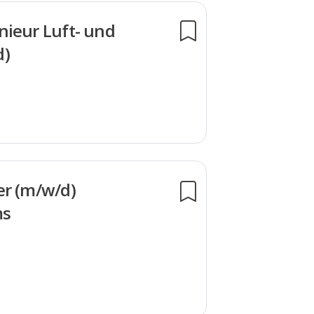
nieur Luft- und
d)
er (m/w/d)
ms