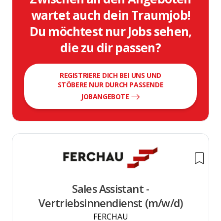
wartet auch dein Traumjob!
Du möchtest nur Jobs sehen,
die zu dir passen?
REGISTRIERE DICH BEI UNS UND
STÖBERE NUR DURCH PASSENDE
JOBANGEBOTE
Sales Assistant -
Vertriebsinnendienst (m/w/d)
FERCHAU