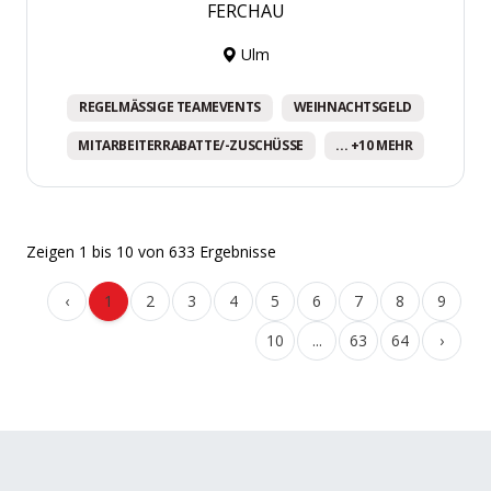
FERCHAU
Ulm
REGELMÄSSIGE TEAMEVENTS
WEIHNACHTSGELD
MITARBEITERRABATTE/-ZUSCHÜSSE
... +10 MEHR
Zeigen
1
bis
10
von
633
Ergebnisse
‹
1
2
3
4
5
6
7
8
9
10
...
63
64
›