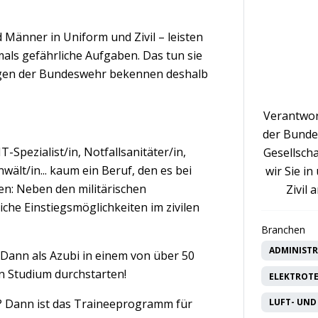
änner in Uniform und Zivil – leisten
tmals gefährliche Aufgaben. Das tun sie
örigen der Bundeswehr bekennen deshalb
Verantwo
der Bunde
-Spezialist/in, Notfallsanitäter/in,
Gesellscha
wält/in... kaum ein Beruf, den es bei
wir Sie i
sen: Neben den militärischen
Zivil
che Einstiegsmöglichkeiten im zivilen
Branchen
ADMINISTR
Dann als Azubi in einem von über 50
n Studium durchstarten!
ELEKTROTE
? Dann ist das Traineeprogramm für
LUFT- UND