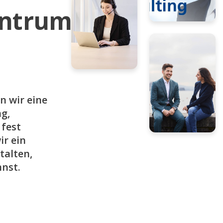
ntrum
 wir eine
g,
fest
ir ein
talten,
nst.