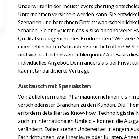
Underwriter in der Industrieversicherung entschei
Unternehmen versichert werden kann. Sie entwickeln
Szenarien und berechnen Eintrittswahrscheinlichke
Schäden. Sie analysieren das Risiko anhand vieler F
Qualitätsmanagement des Produzenten? Wie viele Au
einer fehlerhaften Schraubenserie betroffen? Wel
und wie hoch ist dessen Fehlerquote? Auf Basis dies
individuelles Angebot. Denn anders als bei Privatku
kaum standardisierte Verträge.
Austausch mit Spezialisten
Von Zulieferern über Pharmaunternehmen bis hin 
verschiedenster Branchen zu den Kunden. Die The
erfordern detailliertes Know-how. Technologisch
auch im internationalen Umfeld – können die Ausga
verändern. Daher stehen Underwriter in engem Aust
Fachrichtungen, wie
Ingenieure
oder Juristen. Ange