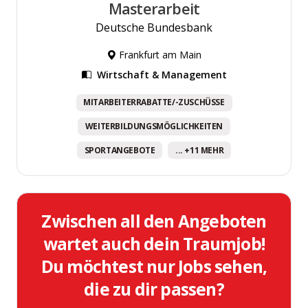
Masterarbeit
Deutsche Bundesbank
Frankfurt am Main
Wirtschaft & Management
MITARBEITERRABATTE/-ZUSCHÜSSE
WEITERBILDUNGSMÖGLICHKEITEN
SPORTANGEBOTE
... +11 MEHR
Zwischen all den Angeboten
wartet auch dein Traumjob!
Du möchtest nur Jobs sehen,
die zu dir passen?