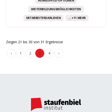
HOMEOFFICE-OPTIONEN
WEITERBILDUNGSMÖGLICHKEITEN
MITARBEITERDARLEHEN
... +11 MEHR
Zeigen
21
bis
30
von
31
Ergebnisse
‹
1
2
3
4
›